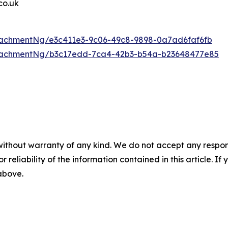
o.uk
achmentNg/e3c411e3-9c06-49c8-9898-0a7ad6faf6fb
tachmentNg/b3c17edd-7ca4-42b3-b54a-b23648477e85
without warranty of any kind. We do not accept any responsib
r reliability of the information contained in this article. I
 above.