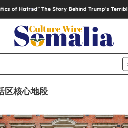
The Story Behind Trump’s Terrible Approval Rat
敦苏活区核心地段