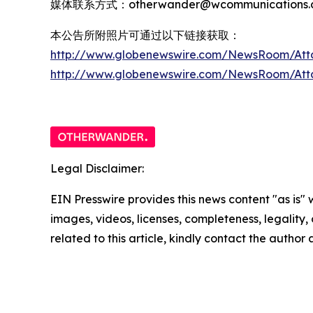
媒体联系方式：otherwander@wcommunications.c
本公告所附照片可通过以下链接获取：
http://www.globenewswire.com/NewsRoom/Att
http://www.globenewswire.com/NewsRoom/At
Legal Disclaimer:
EIN Presswire provides this news content "as is" 
images, videos, licenses, completeness, legality, o
related to this article, kindly contact the author