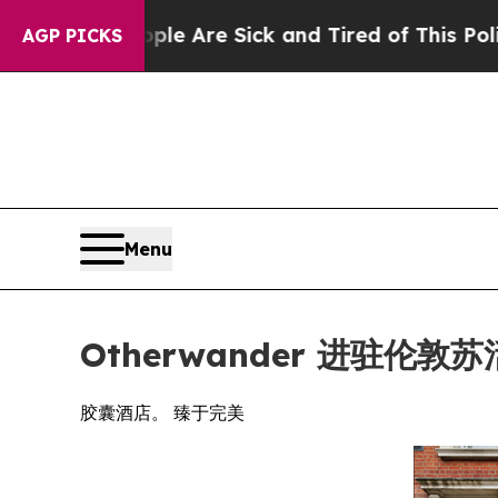
le Are Sick and Tired of This Politics of Hatred”
AGP PICKS
Menu
Otherwander 进驻伦
胶囊酒店。 臻于完美