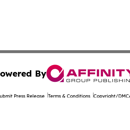
owered By
ubmit Press Release
Terms & Conditions
Copyright/DMCA
 Inc. dba Affinity Group Publishing & Culture Wire Somali
Cookie Settings / Your Privacy Choices