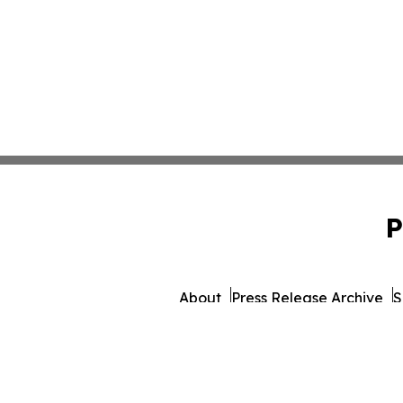
P
About
Press Release Archive
S
© 1995-2026 Newsmatics