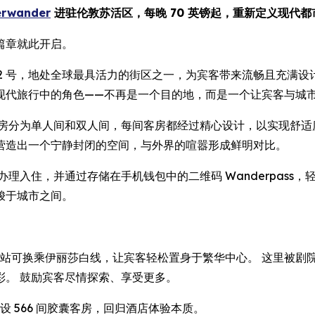
erwander
进驻伦敦苏活区，每晚 70 英镑起，重新定义现代
篇章就此开启。
 Street) 92 号，地处全球最具活力的街区之一，为宾客带来流畅且
现代旅行中的角色——不再是一个目的地，而是一个让宾客与城
客房分为单人间和双人间，每间客房都经过精心设计，以实现舒适
营造出一个宁静封闭的空间，与外界的喧嚣形成鲜明对比。
理入住，并通过存储在手机钱包中的二维码 Wanderpass
梭于城市之间。
地铁站，该站可换乘伊丽莎白线，让宾客轻松置身于繁华中心。 这里
彩。 鼓励宾客尽情探索、享受更多。
念，共设 566 间胶囊客房，回归酒店体验本质。