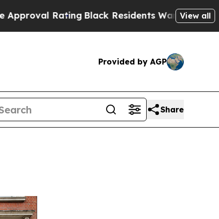
ing
Black Residents Warned of Abusive Cops for Y
View all
Provided by AGP
Share