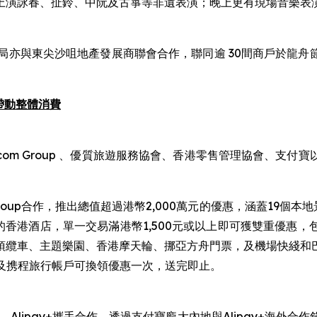
上演詠春、扯鈴、中阮及古箏等非遺表演；晚上更有現場音樂表
局亦與東尖沙咀地產發展商聯會合作，聯同逾 30間商戶於龍
帶動整體消費
.com Group 、優質旅遊服務協會、香港零售管理協會、支
Group合作，推出總值超過港幣2,000萬元的優惠，涵蓋19個本
日期間的香港酒店，單一交易滿港幣1,500元或以上即可獲雙重
頂纜車、主題樂園、香港摩天輪、挪亞方舟門票，及機場快綫和
om及携程旅行帳戶可換領優惠一次，送完即止。
付寶、Alipay+攜手合作，透過支付寶龐大內地與Alipay+