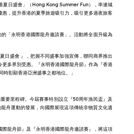
港夏日盛會」（Hong Kong Summer Fun），串連城
優惠，提升香港的夏季旅遊吸引力，吸引更多過夜旅客
名贊助的「永明香港國際龍舟邀請賽」。活動將全面升級為
夏日盛會 』，把握不同盛事加強宣傳，聯同商界推出
令更多界別受惠。『永明香港國際龍舟節』作為『香港
同時彰顯香港亞洲盛事之都地位。」
重要里程碑。今屆賽事特別設立『50周年漁民盃』及
動龍舟運動的發展，向國際展現這項傳統非物質文化遺
香港國際龍舟節』及『永明香港國際龍舟邀請賽』，將這項