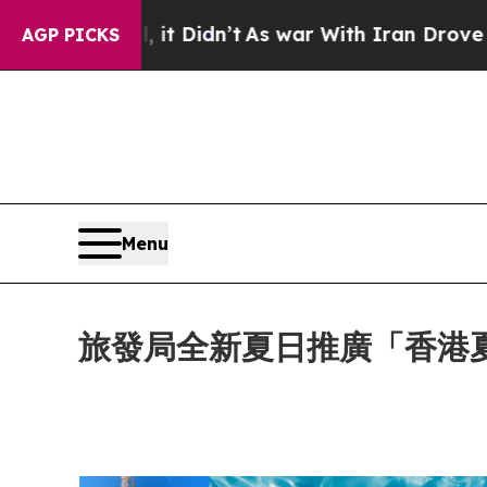
idn’t
As war With Iran Drove oil Prices Higher,
AGP PICKS
Menu
旅發局全新夏日推廣「香港夏