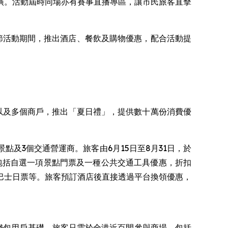
演。活動屆時同場亦有賽事直播專區，讓市民旅客直擊
舟節活動期間，推出酒店、餐飲及購物優惠，配合活動提
付寶以及多個商戶，推出「夏日禮」，提供數十萬份消費優
地景點及3個交通營運商。旅客由6月15日至8月31日，於
優惠，包括自選一項景點門票及一種公共交通工具優惠，折扣
巴士日票等。旅客預訂酒店後直接透過平台換領優惠，
海外合作錢包用戶基礎，旅客只需於全港近百間參與商場，包括