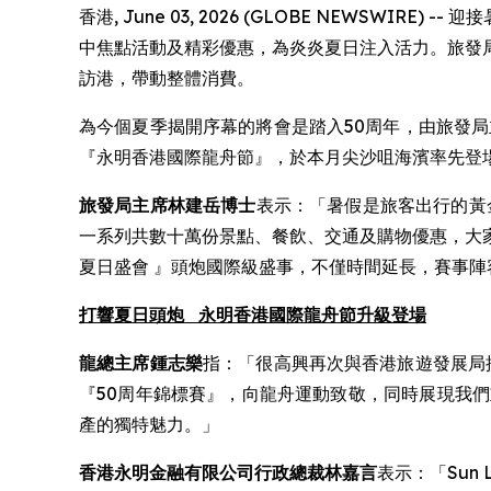
香港, June 03, 2026 (GLOBE NEWSWI
中焦點活動及精彩優惠，為炎炎夏日注入活力。旅發
訪港，帶動整體消費。
為今個夏季揭開序幕的將會是踏入50周年，由旅發局主
『永明香港國際龍舟節』，於本月尖沙咀海濱率先登
旅發局主席林建岳博士
表示：「暑假是旅客出行的黃
一系列共數十萬份景點、餐飲、交通及購物優惠，大
夏日盛會 』頭炮國際級盛事，不僅時間延長，賽事
打響夏日頭炮
永明香港國際龍舟節升級登場
龍總主席鍾志樂
指：「很高興再次與香港旅遊發展局
『50周年錦標賽』，向龍舟運動致敬，同時展現我
產的獨特魅力。」
香港永明金融有限公司行政總裁林嘉言
表示：「Su