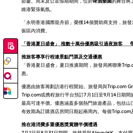
節慶。周末及公眾假期期間，位於
啤酒樂園
的舞台將
維港緊張氣氛。
「永明香港國際龍舟節」榮獲14個贊助商支持，旅發
振區內消費。
「香港夏日盛會」 推數十萬份優惠吸引過夜旅客
推旅客專享行程連景點門票及交通優惠
「香港夏日盛會」夏日推廣期間，旅發局將聯乘Trip
惠。
優惠由旅客籌劃訪港行程開始。旅發局與Trip.com 
Trip.com或携程旅行平台預訂7月1日至9月14
最高可達半價。優惠涵蓋多個熱門旅遊產品，包括山
有效期為訂購酒店房間日期起兩周內。每個Trip.c
推在港消費多重優惠獎賞贈半價禮遇
7月1日至8月31日期間，旅發局與AlipayHK、支