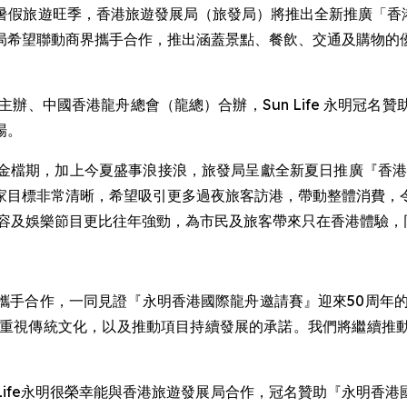
RE) -- 迎接暑假旅遊旺季，香港旅遊發展局（旅發局）將推出全新推廣「香
局希望聯動商界攜手合作，推出涵蓋景點、餐飲、交通及購物的
辦、中國香港龍舟總會（龍總）合辦，Sun Life 永明冠
場。
金檔期，加上今夏盛事浪接浪，旅發局呈獻全新夏日推廣『香港
家目標非常清晰，希望吸引更多過夜旅客訪港，帶動整體消費，
陣容及娛樂節目更比往年強勁，為市民及旅客帶來只在香港體驗，
攜手合作，一同見證『永明香港國際龍舟邀請賽』迎來50周年的
們重視傳統文化，以及推動項目持續發展的承諾。我們將繼續推
n Life永明很榮幸能與香港旅遊發展局合作，冠名贊助『永明