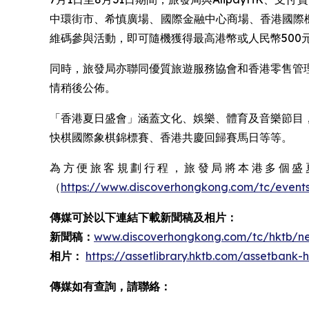
中環街市、希慎廣場、國際金融中心商場、香港國際
維碼參與活動，即可隨機獲得最高港幣或人民幣500元的
同時，旅發局亦聯同優質旅遊服務協會和香港零售管
情稍後公佈。
「香港夏日盛會」涵蓋文化、娛樂、體育及音樂節目
快棋國際象棋錦標賽、香港共慶回歸賽馬日等等。 ​
為方便旅客規劃行程，旅發局將本港多個盛夏盛事
（
https://www.discoverhongkong.com/tc/event
傳媒可於以下連結下載新聞稿及相片：
新聞稿：
www.discoverhongkong.com/tc/hktb/ne
相片：
https://assetlibrary.hktb.com/assetban
傳媒如有查詢，請聯絡：