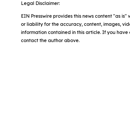
Legal Disclaimer:
EIN Presswire provides this news content "as is"
or liability for the accuracy, content, images, vide
information contained in this article. If you have 
contact the author above.