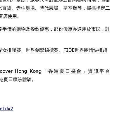
光百貨、赤柱廣場、時代廣場、皇室堡等，掃描指定二
的商店使用。
達半價的購物及餐飲優惠，部份優惠亦適用於市民，詳
女排聯賽、世界劍擊錦標賽、FIDE世界團體快棋超
r Hong Kong「香港夏日盛會」資訊平台
港夏日繽紛體驗。
peId=2