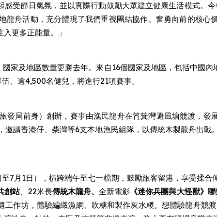
起感受節日氣氛，並以實際行動鼓勵大眾建立健康生活模式。今年
本地龍舟活動，充分體現了我們重視團結協作、奮勇向前的核心
注入更多正能量。」
伍、國家及地區數量更勝去年。來自16個國家及地區，包括中國
、逾4,500名健兒，將進行21項賽事。
會（旅發局前身）創辦，賽事由漁民龍舟在筲箕灣避風塘競渡，發
，邀請香港仔、柴灣等6支本地漁民組隊，以傳統木製龍舟出戰
9日至7月1日），橫跨端午至七一檔期，鼓勵旅客留港，享受揉
共創站
、22米長
傳統木龍舟、
全新電影
《迷你兵團與大怪獸》聯
遺工作坊，體驗編織漁網、吹糖和製作灰水糭。想體驗龍舟競渡