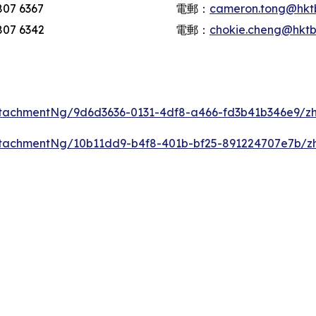
07 6367
電郵：
cameron.tong@hkt
07 6342
電郵：
chokie.cheng@hkt
tachmentNg/9d6d3636-0131-4df8-a466-fd3b41b346e9/z
tachmentNg/10b11dd9-b4f8-401b-bf25-891224707e7b/z