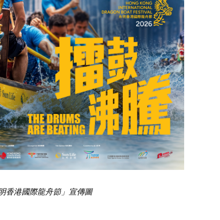
明香港國際龍舟節」宣傳圖