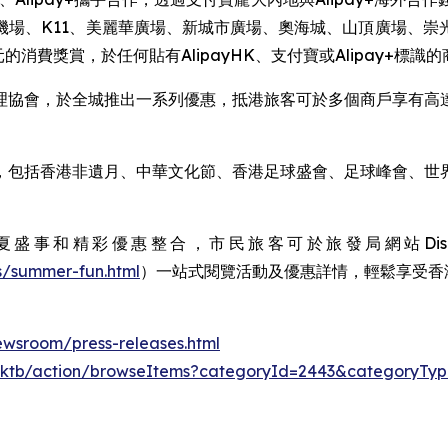
機場、K11、美麗華廣場、新城市廣場、奧海城、山頂廣場、崇
消費獎賞，於任何貼有AlipayHK、支付寶或Alipay+標識
理協會，於全城推出一系列優惠，抵港旅客可於多個商戶享有高
，包括香港非遺月、中華文化節、香港足球盛會、足球峰會、世界
和精彩優惠整合，市民旅客可於旅發局網站Discove
s/summer-fun.html
）一站式閱覽活動及優惠詳情，輕鬆享受香
wsroom/press-releases.html
k-hktb/action/browseItems?categoryId=2443&categoryTy