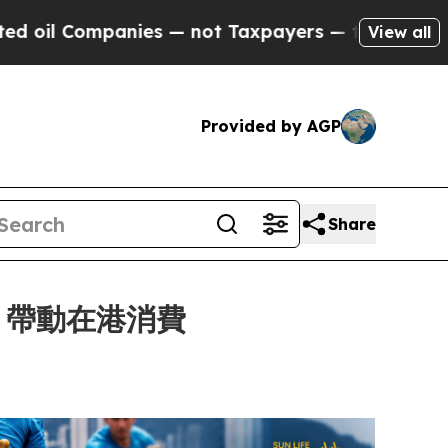
 — not Taxpayers — the Chance to Cash in on Publ
View all
Provided by AGP
Share
 帶動在港消費