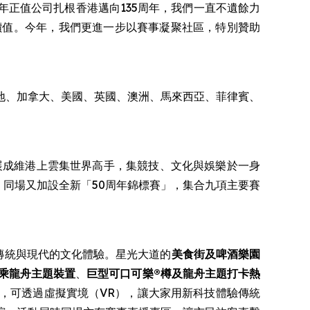
正值公司扎根香港邁向135周年，我們一直不遺餘力
價值。今年，我們更進一步以賽事凝聚社區，特別贊助
內地、加拿大、美國、英國、澳洲、馬來西亞、菲律賓、
展成維港上雲集世界高手，集競技、文化與娛樂於一身
。同場又加設全新「50周年錦標賽」，集合九項主要賽
合傳統與現代的文化體驗。星光大道的
美食街
及啤酒樂園
乘龍舟主題裝置
、
巨型可口可樂®樽及龍舟主題打卡熱
，可透過虛擬實境（VR），讓大家用新科技體驗傳統