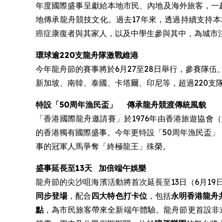
年度國際盛事呈獻給本地市民、內地及海外旅客，一
地傳承龍舟競技文化。過去17年來，透過持續支持
癌症康復者與其家人，以及中學生參與其中，為城市
環球逾220支龍舟隊激戰維港
今年龍舟節的賽事將於6月27至28日舉行，參賽隊
新加坡、南韓、泰國、卡塔爾、印尼等，超過220支隊伍
特設
「50周年漁民盃」
傳承龍舟競渡傳統風貌
「香港國際龍舟邀請賽」於1976年由香港旅遊協
的香港獨有國際盛事。今年更特設「50周年漁民盃」
事的冠軍人馬爭奪「終極龍王」殊榮。
盛事延長至13天
加倍端午娛樂
龍舟節的尖沙咀海濱活動將首次延長至13日（6月1
同步登場
，配合
四大特色打卡位
，包括
永明香港龍舟
點
，為市民旅客帶來全新端午體驗。龍舟節更首設非