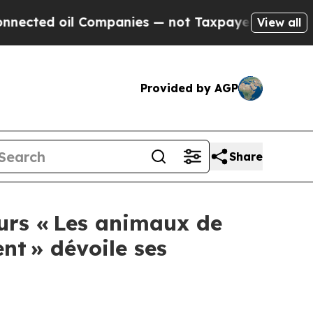
 Companies — not Taxpayers — the Chance to Cash
View all
Provided by AGP
Share
ours « Les animaux de
nt » dévoile ses