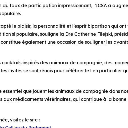
n du taux de participation impressionnant, l’ICSA a augme
populaire.
té le plaisir, la personnalité et l’esprit bipartisan qui on
ition si populaire, souligne la Dre Catherine Filejski, prés
nt constitue également une occasion de souligner les av
es cocktails inspirés des animaux de compagnie, des mome
t les invités se sont réunis pour célébrer le lien particulier 
e essentiel que jouent les animaux de compagnie dans nos
ès aux médicaments vétérinaires, qui contribue à la bonne
e, visitez le site :
la Colline du Parlement