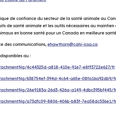
tifique de confiance du secteur de la santé animale au Ca
its de santé animale et les outils nécessaires au maintie
 animaux en bonne santé pour un Canada en meilleure sant
ice des communications,
ehawthorn@cahi-icsa.ca
isponibles au :
tachmentNg/4c44325d-a818-410e-91e7-e8ff3722e627/fr
tachmentNg/638754ef-394d-4c64-a65e-08fa16a92db9/f
tachmentNg/26e9183a-26d3-426a-a149-4dbc395bf445/f
tachmentNg/a73dfc09-8806-406b-b83f-7ea58dc536e1/f