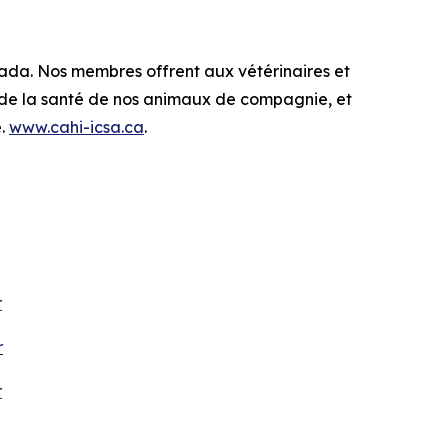
nada. Nos membres offrent aux vétérinaires et
n de la santé de nos animaux de compagnie, et
é.
www.cahi-icsa.ca
.
r
r
r