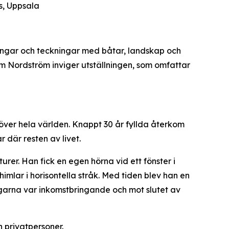
s, Uppsala
lningar och teckningar med båtar, landskap och
 Nordström inviger utställningen, som omfattar
 över hela världen. Knappt 30 år fyllda återkom
r där resten av livet.
rer. Han fick en egen hörna vid ett fönster i
mlar i horisontella stråk. Med tiden blev han en
garna var inkomstbringande och mot slutet av
 privatpersoner.