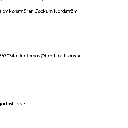
.00 av konstnären Jockum Nordström.
567034 eller tomas@brorhjorthshus.se
orthshus.se