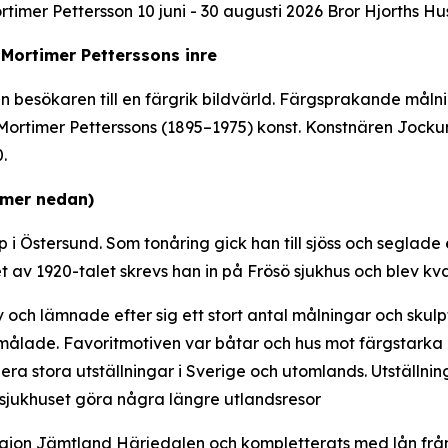
rtimer Pettersson 10 juni - 30 augusti 2026 Bror Hjorths Hu
 Mortimer Petterssons inre
 in besökaren till en färgrik bildvärld. Färgsprakande må
rtimer Petterssons (1895–1975) konst. Konstnären Jockum
0.
 mer nedan)
i Östersund. Som tonåring gick han till sjöss och seglade
et av 1920-talet skrevs han in på Frösö sjukhus och blev kva
och lämnade efter sig ett stort antal målningar och skulptu
ålade. Favoritmotiven var båtar och hus mot färgstarka hi
 stora utställningar i Sverige och utomlands. Utställnin
 sjukhuset göra några längre utlandsresor
egion Jämtland Härjedalen och kompletterats med lån från