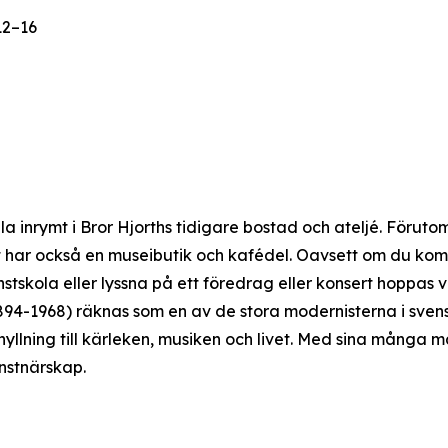
12–16
 inrymt i Bror Hjorths tidigare bostad och ateljé. Förutom
et har också en museibutik och kafédel. Oavsett om du komm
 konstskola eller lyssna på ett föredrag eller konsert hoppa
1894-1968) räknas som en av de stora modernisterna i sven
yllning till kärleken, musiken och livet. Med sina många må
nstnärskap.