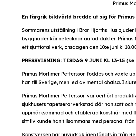
Primus Mo
En färgrik bildvärld bredde ut sig för Primus
Sommarens utställning i Bror Hjorths Hus bjuder
byggnader kännetecknar autodidakten Primus Mo
ett sjuttiotal verk, onsdagen den 10:e juni kl 18.0
PRESSVISNING: TISDAG 9 JUNI KL 13-15 (se
Primus Mortimer Pettersson föddes och växte upp 
han till Sverige, men led av mental ohälsa. I slut
Primus Mortimer Pettersson var oerhört produktiv 
sjukhusets tapetserarverkstad där han satt och m
uppmärksammad och etablerad konstnär med flera
sitt liv kunde han tillsammans med personal från
Konstverken har huvudsakligen lånats in från R