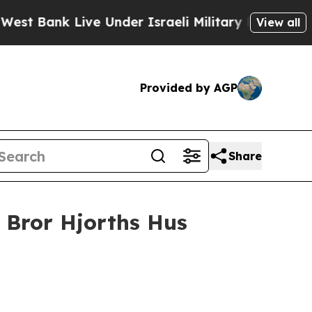
k Live Under Israeli Military Rule, Which Offers
View all
Provided by AGP
Share
 Bror Hjorths Hus