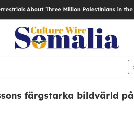
s
About Three Million Palestinians in the West Ban
sons färgstarka bildvärld på