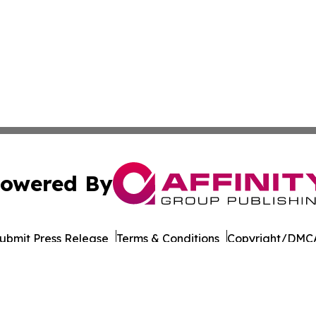
owered By
ubmit Press Release
Terms & Conditions
Copyright/DMCA
 Inc. dba Affinity Group Publishing & Culture Wire Somali
Cookie Settings / Your Privacy Choices