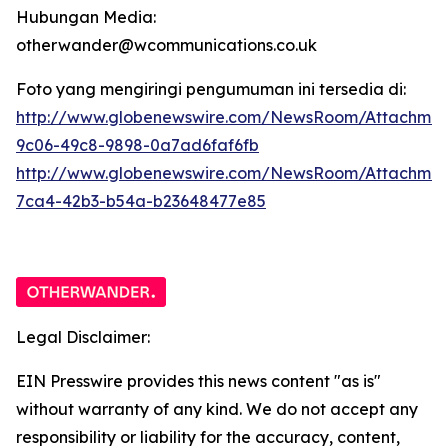
Hubungan Media:
otherwander@wcommunications.co.uk
Foto yang mengiringi pengumuman ini tersedia di:
http://www.globenewswire.com/NewsRoom/Attachmen
9c06-49c8-9898-0a7ad6faf6fb
http://www.globenewswire.com/NewsRoom/Attachme
7ca4-42b3-b54a-b23648477e85
Legal Disclaimer:
EIN Presswire provides this news content "as is"
without warranty of any kind. We do not accept any
responsibility or liability for the accuracy, content,