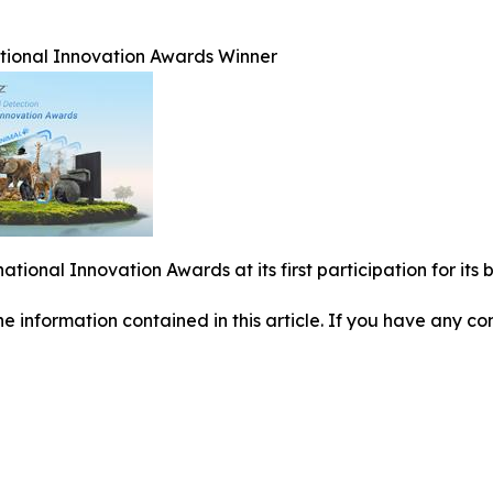
ational Innovation Awards Winner
national Innovation Awards at its first participation for i
 the information contained in this article. If you have any co