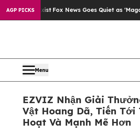
ey Exist
Fox News Goes Quiet as 'Maga Media Pip
AGP PICKS
Menu
EZVIZ Nhận Giải Thưởn
Vật Hoang Dã, Tiến Tới
Hoạt Và Mạnh Mẽ Hơn