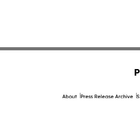
P
About
Press Release Archive
S
© 1995-2026 Newsmatics