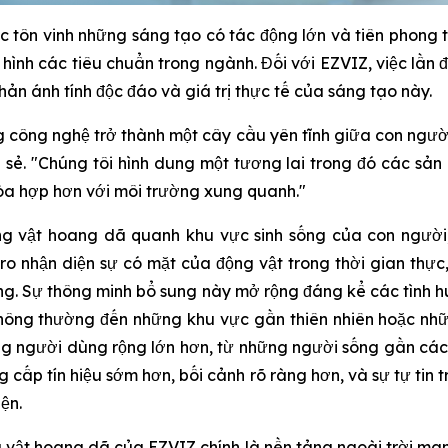
c tôn vinh những sáng tạo có tác động lớn và tiên phong 
h hình các tiêu chuẩn trong ngành. Đối với EZVIZ, việc lần
hản ánh tính độc đáo và giá trị thực tế của sáng tạo này.
 công nghệ trở thành một cây cầu yên tĩnh giữa con người
sẻ. "Chúng tôi hình dung một tương lai trong đó các sản
hòa hợp hơn với môi trường xung quanh."
g vật hoang dã quanh khu vực sinh sống của con người,
o nhận diện sự có mặt của động vật trong thời gian thự
động. Sự thông minh bổ sung này mở rộng đáng kể các tình
 thông thường đến những khu vực gần thiên nhiên hoặc nh
g người dùng rộng lớn hơn, từ những người sống gần cá
 cấp tín hiệu sớm hơn, bối cảnh rõ ràng hơn, và sự tự tin 
ện.
 vật hoang dã của EZVIZ chính là nền tảng ngoài trời m