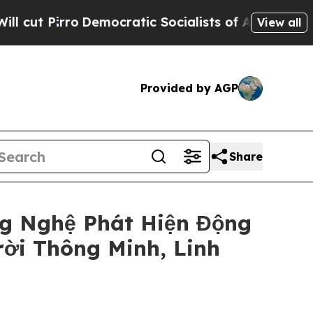
rro
Democratic Socialists of America Propose Ra
View all
Provided by AGP
Share
g Nghệ Phát Hiện Động
ời Thông Minh, Linh