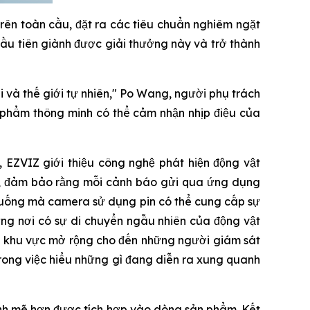
trên toàn cầu, đặt ra các tiêu chuẩn nghiêm ngặt
 đầu tiên giành được giải thưởng này và trở thành
 và thế giới tự nhiên," Po Wang, người phụ trách
 phẩm thông minh có thể cảm nhận nhịp điệu của
 EZVIZ giới thiệu công nghệ phát hiện động vật
c, đảm bảo rằng mỗi cảnh báo gửi qua ứng dụng
 huống mà camera sử dụng pin có thể cung cấp sự
ững nơi có sự di chuyển ngẫu nhiên của động vật
c khu vực mở rộng cho đến những người giám sát
trong việc hiểu những gì đang diễn ra xung quanh
ạnh mẽ hơn được tích hợp vào dòng sản phẩm. Kết