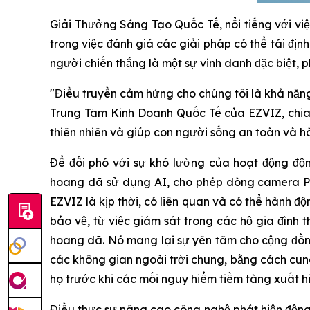
Giải Thưởng Sáng Tạo Quốc Tế, nổi tiếng với việ
trong việc đánh giá các giải pháp có thể tái địn
người chiến thắng là một sự vinh danh đặc biệt, p
"Điều truyền cảm hứng cho chúng tôi là khả năng
Trung Tâm Kinh Doanh Quốc Tế của EZVIZ, chia 
thiên nhiên và giúp con người sống an toàn và 
Để đối phó với sự khó lường của hoạt động độn
hoang dã sử dụng AI, cho phép dòng camera Pr
EZVIZ là kịp thời, có liên quan và có thể hành 
bảo vệ, từ việc giám sát trong các hộ gia đình
hoang dã. Nó mang lại sự yên tâm cho cộng đồn
các không gian ngoài trời chung, bằng cách cung
họ trước khi các mối nguy hiểm tiềm tàng xuất hi
Điều thực sự nâng cao công nghệ phát hiện động