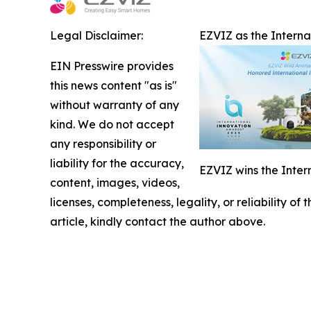
Legal Disclaimer:
EZVIZ as the Intern
EIN Presswire provides
this news content "as is"
without warranty of any
kind. We do not accept
any responsibility or
liability for the accuracy,
EZVIZ wins the Inter
content, images, videos,
licenses, completeness, legality, or reliability of
article, kindly contact the author above.