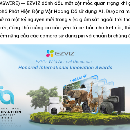
SWIRE) -- EZVIZ đánh dấu một cột mốc quan trọng khi gi
 phá Phát Hiện Động Vật Hoang Dã sử dụng AI. Được ra mắ
ở ra một kỷ nguyên mới trong việc giám sát ngoài trời thô
i, đồng thời củng cố các yếu tố cơ bản như kết nối, thờ
tiềm năng của các camera sử dụng pin và chuẩn bị chúng đố