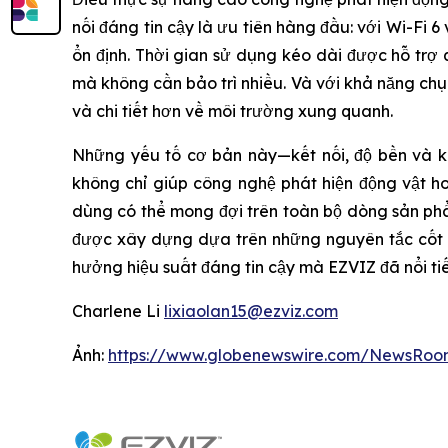
nối đáng tin cậy là ưu tiên hàng đầu: với Wi-Fi
ổn định. Thời gian sử dụng kéo dài được hỗ trợ 
mà không cần bảo trì nhiều. Và với khả năng ch
và chi tiết hơn về môi trường xung quanh.
Những yếu tố cơ bản này—kết nối, độ bền và kh
không chỉ giúp công nghệ phát hiện động vật h
dùng có thể mong đợi trên toàn bộ dòng sản p
được xây dựng dựa trên những nguyên tắc cốt l
hưởng hiệu suất đáng tin cậy mà EZVIZ đã nổi ti
Charlene Li
lixiaolan15@ezviz.com
Ảnh:
https://www.globenewswire.com/NewsRoo