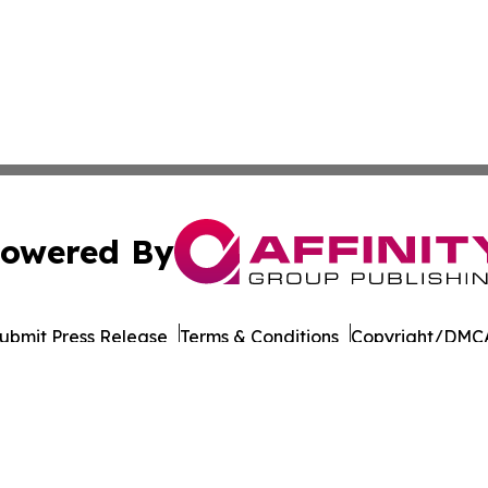
owered By
ubmit Press Release
Terms & Conditions
Copyright/DMCA
 Inc. dba Affinity Group Publishing & Culture Wire Somali
Cookie Settings / Your Privacy Choices