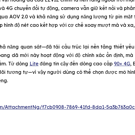
 6 và 4G chuyển đổi tự động, camera vẫn giữ kết nối và ph
qua AOV 2.0 và khả năng sử dụng năng lượng từ pin mặt tr
ụp hình độ nét cao kết hợp với cơ chế xoay mượt mà và xa
ả năng quan sát—đã tái cấu trúc lại nền tảng thiết yế
oang dã mới này hoạt động với độ chính xác ổn định, mà 
hẩm. Từ dòng
Lite
đáng tin cậy đến dòng cao cấp
90× 4G
, 
õi tương tự—vì vậy người dùng có thể chọn được mô hìn
ếng.
m/AttachmentNg/f7cb0908-7869-41fd-8da1-5a3b763a0c